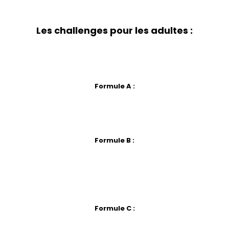
collègues.
Vous pouvez choisir nos formules ou des s
Les challenges pour les adultes :
ur les personnes de plus de 16 ans, avec un minim
 formules différentes pour répondre à vos besoins et
Formule A :
mule A est idéale. Cette formule comprend 8 minute
 tours de
course
départ aux feux. Le tarif pour cette
Formule B :
peu plus de temps pour s’entraîner, optez pour la 
pour déterminer le placement sur la grille de départ,
tarif pour cette formule est de 35 € par personne.
Formule C :