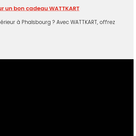
 pour un bon cadeau WATTKART
ntérieur à Phalsbourg ? Avec WATTKART, offrez