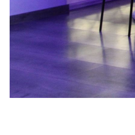
À la recherche d’une activité originale pour re
KART à
Phalsbourg
vous propose des chal