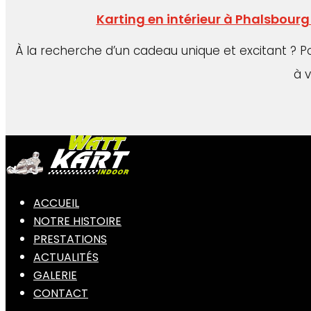
Karting en intérieur à Phalsbour
À la recherche d’un cadeau unique et excitant ? P
à 
ACCUEIL
NOTRE HISTOIRE
PRESTATIONS
ACTUALITÉS
GALERIE
CONTACT