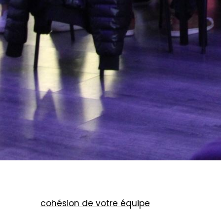
nforcer la
cohésion de votre équipe
? Le
team build
lenges de
karting
spécialement conçus pour les ad