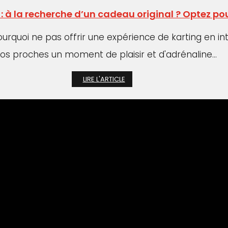
g : à la recherche d’un cadeau original ? Optez
ourquoi ne pas offrir une expérience de karting en i
vos proches un moment de plaisir et d'adrénaline...
LIRE L'ARTICLE